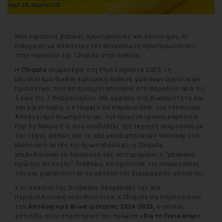
Νέα καμπάνια, βασικές πρωτοβουλίες και καινοτόμες AI
ενέργειες με επίκεντρο τον καταναλωτή πρωταγωνιστούν
στην παρουσία της Chiquita στην έκθεση
.
Η
Chiquita
συμμετέχει στη Fruit Logistica 2025, τη
μεγαλύτερη διεθνή εμπορική έκθεση φρέσκων αγροτικών
προϊόντων, που θα πραγματοποιηθεί στο Βερολίνο από τις
5 έως τις 7 Φεβρουαρίου. Με έμφαση στη βιωσιμότητα και
την καινοτομία, η εταιρεία θα παρουσιάσει τον τελευταίο
Απολογισμό Βιωσιμότητας, την πρωτοποριακή καμπάνια
Pop by Nature 2.0, που συνδυάζει την τεχνητή νοημοσύνη με
την τέχνη, καθώς και τη νέα γενιά μπανανών Yelloway One.
Μέσα από αυτές τις πρωτοβουλίες, η Chiquita
επιβεβαιώνει τη δέσμευσή της να παραμένει η “μπανάνα
πρώτης επιλογής” διεθνώς, ενισχύοντας τις συνεργασίες
της και χαράσσοντας το μέλλον της βιομηχανίας μπανάνας.
Στο πλαίσιο της διαρκούς δέσμευσής της για
περιβαλλοντική υπευθυνότητα, η Chiquita θα παρουσιάσει
τον
Απολογισμό Βιωσιμότητας 2024-2025
, ο οποίος
εστιάζει στον στρατηγικό της πυλώνα
«Για το Γενικότερο