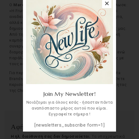
Ο
Marco Volpi, Head of Marketing της Chiquita
, δήλωσε:
«Η Fruit Logistica Berlin είναι μια μοναδική ευκαιρία να
αναδείξουμε όχι μόνο το όραμά μας για τη βιωσιμότητα,
αλλά και τον ρόλο που παίζουν η καινοτομία και η
δημιουργικότητα σε κάθε πτυχή της δραστηριότητάς μας.
Από την πρωτοποριακή
Yelloway One
έως τη δυναμική
καμπάνια
Pop by Nature
, αποδεικνύουμε πώς
συνεργαζόμαστε με τους εταίρους μας για να
διαμορφώσουμε το μέλλον των φρέσκων προϊόντων, ενώ
παράλληλα χτίζουμε ισχυρές και ουσιαστικές σχέσεις με
τους καταναλωτές μας.»
Για περισσότερες πληροφορίες σχετικά με την Chiquita
Brands, επισκεφθείτε το
www.chiquita.com
. Για να μάθετε
περισσότερα σχετικά με τις πρωτοβουλίες βιωσιμότητας
της Chiquita, κάντε κλικ
εδώ
.
Join My Newsletter!
Νοιάζομαι για όλους εσάς - ήσασταν πάντα
αναπόσπαστο μέρος αυτού που είμαι.
Εγγραφείτε σήμερα !
[newsletters_subscribe form=1]
Αφήστε μια απάντηση
Η ηλ. διεύθυνση σας δεν δημοσιεύεται.
Τα υποχρεωτικά