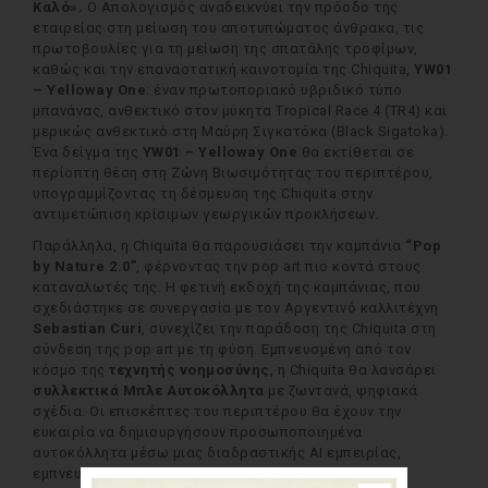
Καλό».
Ο Απολογισμός αναδεικνύει την πρόοδο της
εταιρείας στη μείωση του αποτυπώματος άνθρακα, τις
πρωτοβουλίες για τη μείωση της σπατάλης τροφίμων,
καθώς και την επαναστατική καινοτομία της Chiquita,
YW01
– Yelloway One
: έναν πρωτοποριακό υβριδικό τύπο
μπανάνας, ανθεκτικό στον μύκητα Tropical Race 4 (TR4) και
μερικώς ανθεκτικό στη Μαύρη Σιγκατόκα (Black Sigatoka).
Ένα δείγμα της
YW01 – Yelloway One
θα εκτίθεται σε
περίοπτη θέση στη Ζώνη Βιωσιμότητας του περιπτέρου,
υπογραμμίζοντας τη δέσμευση της Chiquita στην
αντιμετώπιση κρίσιμων γεωργικών προκλήσεων.
Παράλληλα, η Chiquita θα παρουσιάσει την καμπάνια
“Pop
by Nature 2.0”
, φέρνοντας την pop art πιο κοντά στους
καταναλωτές της. Η φετινή εκδοχή της καμπάνιας, που
σχεδιάστηκε σε συνεργασία με τον Αργεντινό καλλιτέχνη
Sebastian Curi
, συνεχίζει την παράδοση της Chiquita στη
σύνδεση της pop art με τη φύση. Εμπνευσμένη από τον
κόσμο της
τεχνητής νοημοσύνης
, η Chiquita θα λανσάρει
συλλεκτικά Μπλε Αυτοκόλλητα
με ζωντανά, ψηφιακά
σχέδια. Οι επισκέπτες του περιπτέρου θα έχουν την
ευκαιρία να δημιουργήσουν προσωποποιημένα
αυτοκόλλητα μέσω μιας διαδραστικής AI εμπειρίας,
εμπνευσμένης από την καμπάνια.